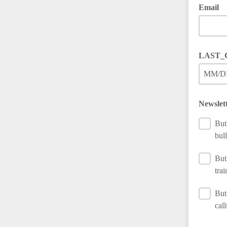
Email
LAST_
MM/D
Newslet
But
bull
But
trai
But
call