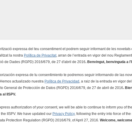
rització expressa del teu consentiment et podrem seguir informant de les novetats d
itzat la nostra
Política de Privacitat
, arran de l’entrada en vigor del nou Reglamen
ció de Dades (RGPD) 2016/679, de 27 d'abril de 2016
.
Benvingut, benvinguda a l'
torización expresa de tu consentimiento te podremos seguir informando de las no
. Hemos actualizado nuestra
Política de Privacidad
, a raiz de la entrada en vigor de
o General de Protección de Datos (RGPD) 2016/679, de 27 de abril de 2016
.
Bie
 al IISPV.
xpress authorization of your consent, we will be able to continue to inform you of the
 the IISPV. We have updated our
Privacy Policy
, following the entry into force of th
ata Protection Regulation (RGPD) 2016/679, of April 27, 2016.
Welcome, welcome 