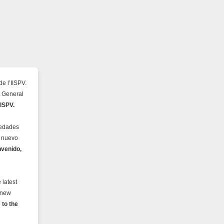
e l’IISPV.
t General
IISPV.
vedades
l nuevo
nvenido,
 latest
e new
to the