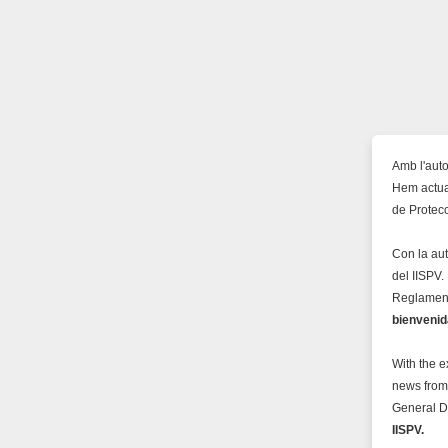
Amb l'auto
Hem actual
de Protec
Con la au
del IISPV
Reglament
bienvenida
With the e
news from
General D
IISPV.