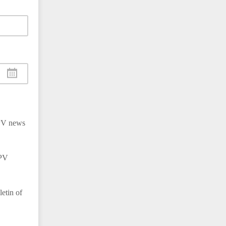
ISPV news
SPV
letin of