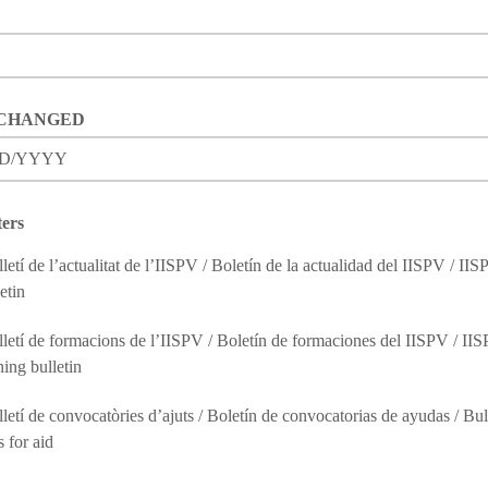
CHANGED
D/YYYY
ters
lletí de l’actualitat de l’IISPV / Boletín de la actualidad del IISPV / I
etin
lletí de formacions de l’IISPV / Boletín de formaciones del IISPV / II
ning bulletin
lletí de convocatòries d’ajuts / Boletín de convocatorias de ayudas / Bul
s for aid